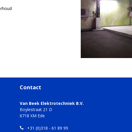
erhoud
Contact
Van Beek Elektrotechniek B.V.
Boylestraat 21 D
6718 XM Ede
+31 (0)318 - 61 89 99